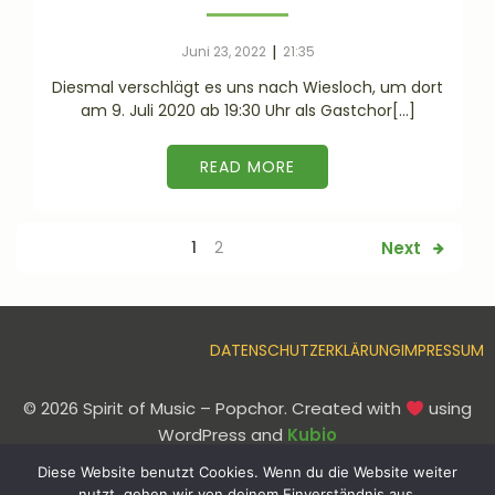
|
Juni 23, 2022
21:35
Diesmal verschlägt es uns nach Wiesloch, um dort
am 9. Juli 2020 ab 19:30 Uhr als Gastchor[…]
READ MORE
Next
1
2
DATENSCHUTZERKLÄRUNG
IMPRESSUM
© 2026 Spirit of Music – Popchor. Created with
using
WordPress and
Kubio
Diese Website benutzt Cookies. Wenn du die Website weiter
DATENSCHUTZERKLÄRUNG
IMPRESSUM
nutzt, gehen wir von deinem Einverständnis aus.