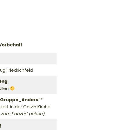
 Vorbehalt
.
g Friedrichfeld
ung
allen
 Gruppe „Anders“
*
ert in der Calvin Kirche
ch zum Konzert gehen)
g