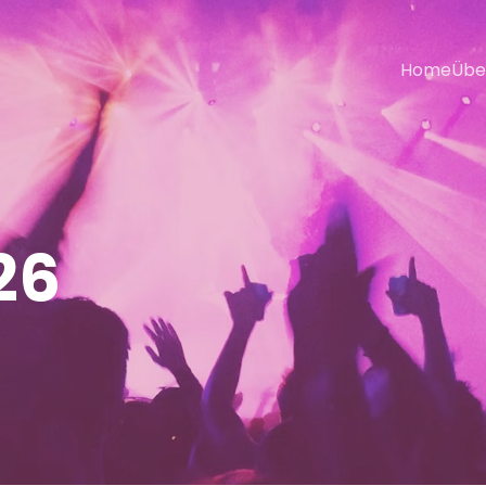
Home
Übe
26