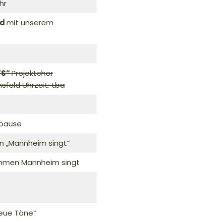
hr
ld
mit unserem
TS“
Projektchor
hsfeld Uhrzeit: tba
pause
 „Mannheim singt“
ahmen Mannheim singt
Neue Töne“