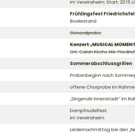
im Vereinsheim; Start: 20:15 U
Frühlingsfest Friedrichsfe
Bowlestand
Generalprobe
Konzert „MUSICAL MOMEN
Ort: Calvin Kirche MA-Friedric
Sommerabschlussgrillen
Probenbeginn nach Sommer
offene Chorprobe im Rahmen
„Singende Innenstadt“ im R
Dampfnudelfest
im Vereinsheim
Liedernachmittag bei den „