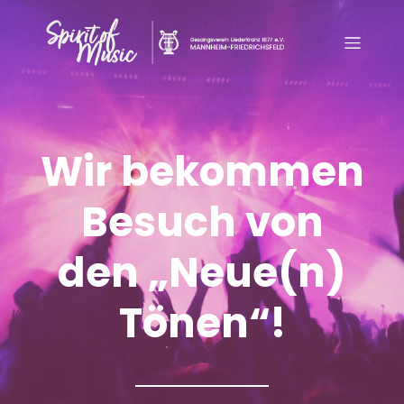
Wir bekommen
Besuch von
den „Neue(n)
Tönen“!