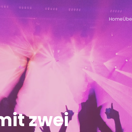
Home
Übe
r
it zwei