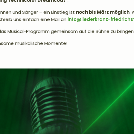
ing Technicolor Dreamcoat“
.
innen und Sänger – ein Einstieg ist
noch bis März möglich
. 
chreib uns einfach eine Mail an
info@liederkranz-friedrichs
 das Musical-Programm gemeinsam auf die Bühne zu bringen
insame musikalische Momente!